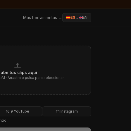
Más herramientas →
ES
→
EN
Sube tus clips aquí
 · Arrastra o pulsa para seleccionar
16:9 YouTube
1:1 Instagram
ntro