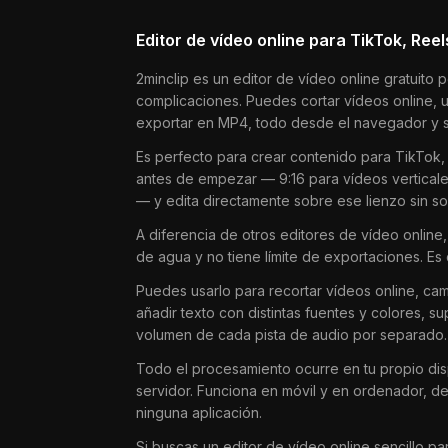
Editor de vídeo online para TikTok, Ree
2minclip es un editor de vídeo online gratuito 
complicaciones. Puedes cortar vídeos online, u
exportar en MP4, todo desde el navegador y si
Es perfecto para crear contenido para TikTok, 
antes de empezar — 9:16 para vídeos verticales
— y edita directamente sobre ese lienzo sin so
A diferencia de otros editores de vídeo online
de agua y no tiene límite de exportaciones. Es
Puedes usarlo para recortar vídeos online, camb
añadir texto con distintas fuentes y colores, 
volumen de cada pista de audio por separado.
Todo el procesamiento ocurre en tu propio dis
servidor. Funciona en móvil y en ordenador, 
ninguna aplicación.
Si buscas un editor de vídeo online sencillo par