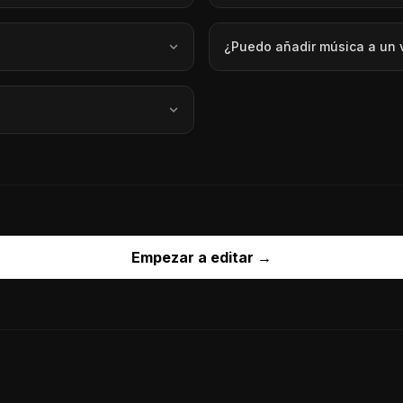
¿Puedo añadir música a un v
Empezar a editar
→